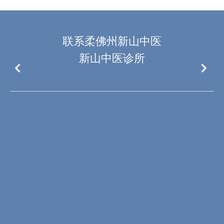
联系柔佛州新山中医
新山中医诊所
石花园
83, Jalan Harimau Tarum, Taman Century,
Johor 80250 , Johor Bahru ,Johor
头部信息：
+6019 679 3191
看诊时间/
Visit Time